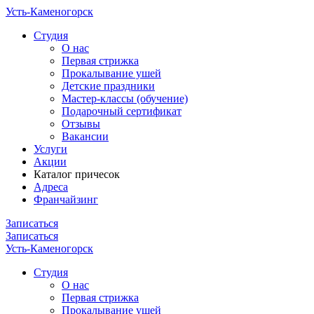
Усть-Каменогорск
Cтудия
О нас
Первая стрижка
Прокалывание ушей
Детские праздники
Мастер-классы (обучение)
Подарочный сертификат
Отзывы
Вакансии
Услуги
Акции
Каталог причесок
Адреса
Франчайзинг
Записаться
Записаться
Усть-Каменогорск
Cтудия
О нас
Первая стрижка
Прокалывание ушей