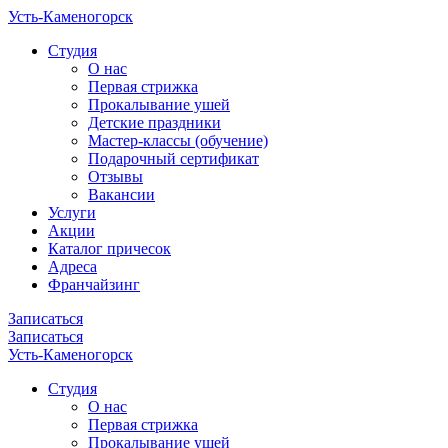
Усть-Каменогорск
Cтудия
О нас
Первая стрижка
Прокалывание ушей
Детские праздники
Мастер-классы (обучение)
Подарочный сертификат
Отзывы
Вакансии
Услуги
Акции
Каталог причесок
Адреса
Франчайзинг
Записаться
Записаться
Усть-Каменогорск
Cтудия
О нас
Первая стрижка
Прокалывание ушей